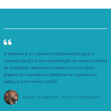
A Webnow é um parceiro fundamental para o
sucesso da 2Clix: Na implantação de nosso sistema
de qualidade realizamos testes nos principais
players do mercado e a Webnow os superou em
todos, e com menor custo!
FÁBIO GAUDÊNCIO, 2CLIX TECNOLOGIA