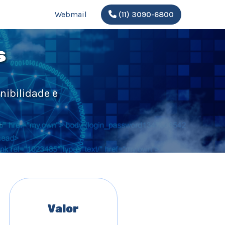
Webmail
(11) 3090-6800
s
nibilidade e
.
Valor